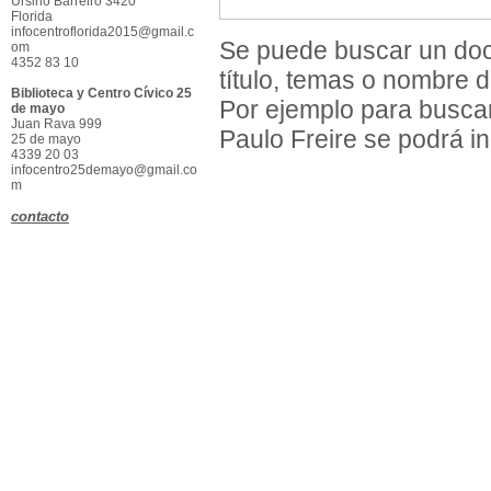
Ursino Barreiro 3420
Florida
infocentroflorida2015@gmail.c
Se puede buscar un docu
om
4352 83 10
título, temas o nombre d
Biblioteca y Centro Cívico 25
Por ejemplo para busca
de mayo
Juan Rava 999
Paulo Freire se podrá i
25 de mayo
4339 20 03
infocentro25demayo@gmail.co
m
contacto