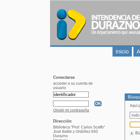
Inicio
A
Conectarse
acceder a su cuenta de
usuario
Búsqu
Aquí p
Olvidé mi contraseña
Dirección
Biblioteca "Prof. Carlos Scaffo"
José Batlle y Ordóñez 650
Bú
Durazno